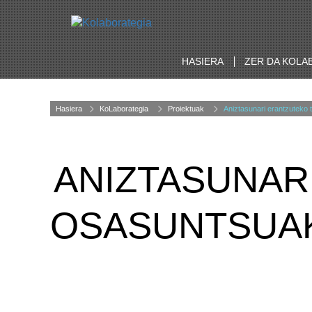
HASIERA
ZER DA KOLA
Hasiera
KoLaborategia
Proiektuak
Aniztasunari erantzuteko
ANIZTASUNAR
OSASUNTSUA