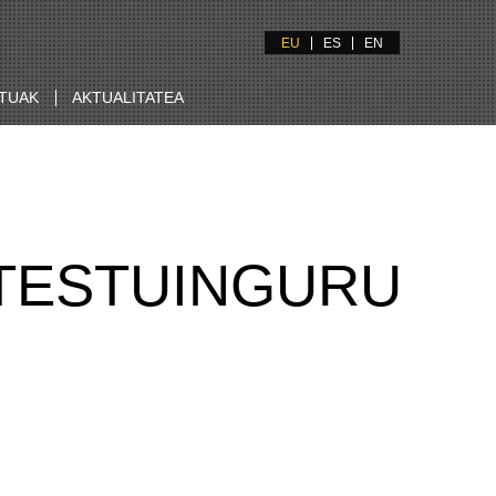
EU
ES
EN
TUAK
AKTUALITATEA
 TESTUINGURU