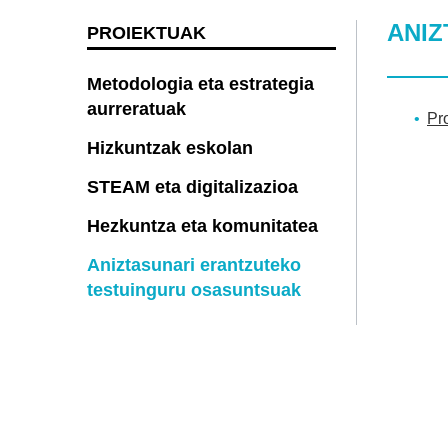
ANI
PROIEKTUAK
Metodologia eta estrategia
aurreratuak
Pr
Hizkuntzak eskolan
STEAM eta digitalizazioa
Hezkuntza eta komunitatea
Aniztasunari erantzuteko
testuinguru osasuntsuak
Harremanetar