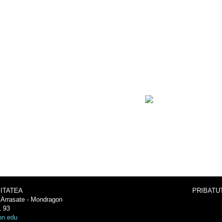
Ja
dragon.edu
 (Gipuzkoa)
ITATEA
PRIBATU
 Arrasate - Mondragon
1 93
on.edu