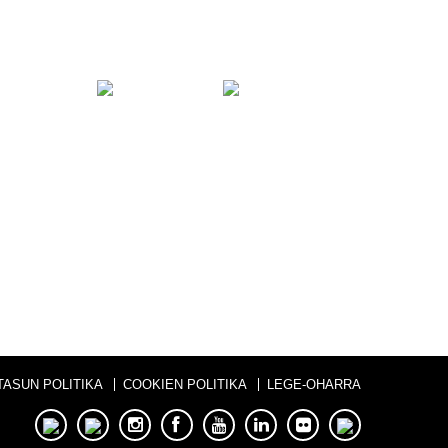
rraitu gaitzazu
TASUN POLITIKA
COOKIEN POLITIKA
LEGE-OHARRA